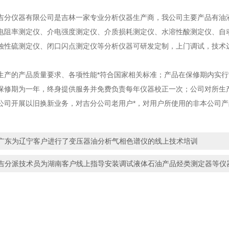
仪器有限公司是吉林一家专业分析仪器生产商，我公司主要产品有油液
电阻率测定仪、介电强度测定仪、介质损耗测定仪、水溶性酸测定仪、自
蚀性硫测定仪、闭口闪点测定仪等分析仪器可研发定制，上门调试，技术
的产品质量要求、各项性能*符合国家相关标准；产品在保修期内实行“
保修期为一年，终身提供服务并免费负责每年仪器校正一次；公司对所生
公司开展以旧换新业务，对吉分公司老用户*，对用户所使用的非本公司
广东为辽宁客户进行了变压器油分析气相色谱仪的线上技术培训
吉分派技术员为湖南客户线上指导安装调试液体石油产品烃类测定器等仪