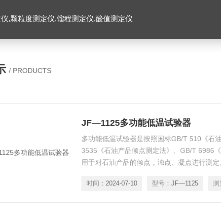
仪,颗粒度测定仪,馏程测定仪,酸值测定仪
示
/ PRODUCTS
JF—1125多功能低温试验器
多功能低温试验器是按照国标GB/T 510《石
3535《石油产品倾点测定法》、GB/T 69
用于对石油产品的倾点，浊点、凝点进行测定
时间：
2024-07-10
型号：
JF—1125
浏