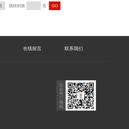
页
跳转到第
页
在线留言
联系我们
公
众
号
二
维
码