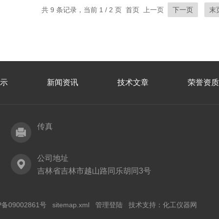
共 9 条记录，当前 1 / 2 页 首页 上一页
下一页
末
示
新闻资讯
技术文章
荣誉资质
传真
公司地址
吉林省吉林市越山路同乐胡同3号
P备09002861号
sitemap.xml
管理登陆
技术支持：
化工仪器网