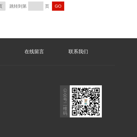
页
跳转到第
页
在线留言
联系我们
公
众
号
二
维
码