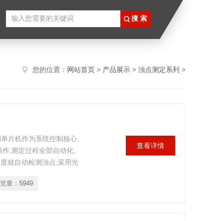
您的位置：
网站首页
>
产品展示
>
浊点测定系列
>
系列单片机作为系统控制核心,
查看详情
操作,测定过程全部自动化。
度就自动检测浊点;采用光
晶屏幕显示浊点温度、冷阱
览量：
5949
。并配置触摸智能屏和带有