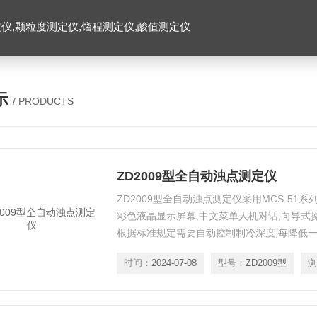
仪,颗粒度测定仪,馏程测定仪,酸值测定仪
示
/ PRODUCTS
ZD2009型全自动浊点测定仪
ZD2009型全自动浊点测定仪采用MCS-51
彩色液晶显示屏幕,中文菜单人机对话,向导式
根据标准规定需要自动控制制冷深度,每降低一
导纤维红外光检测技术进行浊点检测。彩色液
时间：
2024-07-08
型号：
ZD2009型
浏
温度；测定完成后自动显示打印浊点和时间等
万年历时钟。