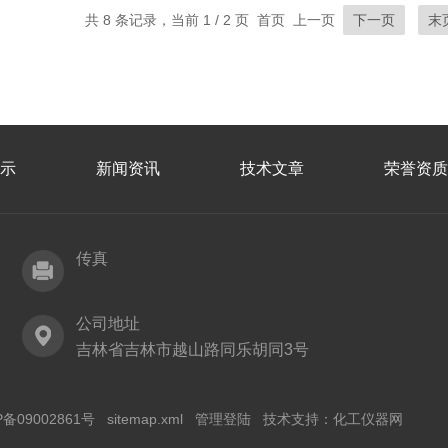
共 8 条记录，当前 1 / 2 页 首页 上一页
下一页
末
示
新闻资讯
技术文章
荣誉资质
传真
公司地址
吉林省吉林市越山路同乐胡同3号
P备09002861号
sitemap.xml
管理登陆
技术支持：
化工仪器网