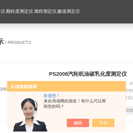
仪,颗粒度测定仪,馏程测定仪,酸值测定仪
示
/ PRODUCTS
PS2008汽轮机油破乳化度测定仪
汽轮机油破乳化度测定仪符合 GB/T11143、A
抑制剂矿物油、汽轮机油和水混合时对铁部件
欢迎您！
于液压油、循环油防锈能力的测定。可广泛应
来自局域网的朋友！有什么可以帮
检及科研等部门。
助您的吗？
时间：
2024-07-09
型号：
PS2008
浏