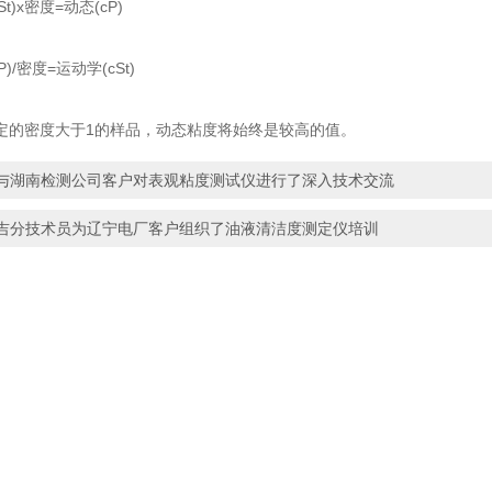
)x密度=动态(cP)
/密度=运动学(cSt)
密度大于1的样品，动态粘度将始终是较高的值。
与湖南检测公司客户对表观粘度测试仪进行了深入技术交流
吉分技术员为辽宁电厂客户组织了油液清洁度测定仪培训