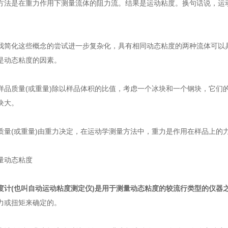
是在重力作用下测量流体的阻力流。结果是运动粘度。换句话说，运动粘
化这些概念的尝试进一步复杂化，具有相同动态粘度的两种流体可以具
是动态粘度的因素。
质量(或重量)除以样品体积的比值，考虑一个冰块和一个钢块，它们的
块大。
(或重量)由重力决定，在运动学测量方法中，重力是作用在样品上的
动态粘度
度计(也叫
自动运动粘度测定仪
)是用于测量动态粘度的较流行类型的仪器
力或扭矩来确定的。