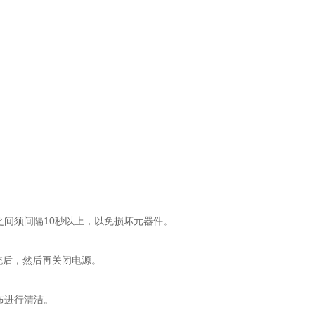
间须间隔10秒以上，以免损坏元器件。
统后，然后再关闭电源。
布进行清洁。