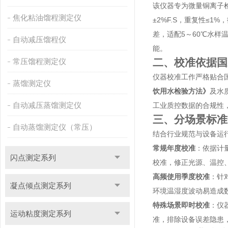
该仪器专为微量铜离子检
焦化粘油馏程测定仪
±2%F.S，重复性≤
差，适配5～60℃水样
自动减压馏程仪
能。
二、校准依据国
常压馏程测定仪
仪器校准工作严格贴合
蒸馏测定仪
饮用水检验方法》
及水
自动减压蒸馏测定仪
工业质控数据的合规性
三、分场景标准
自动蒸馏测定仪（常压）
结合行业规范与设备运行
常规年度校准
：依据计
闪点测定系列
校准，修正光源、温控
高频使用季度校准
：针
凝点倾点测定系列
环境温湿度波动易造成
特殊场景即时校准
：仪
运动粘度测定系列
准，排除设备误差隐患