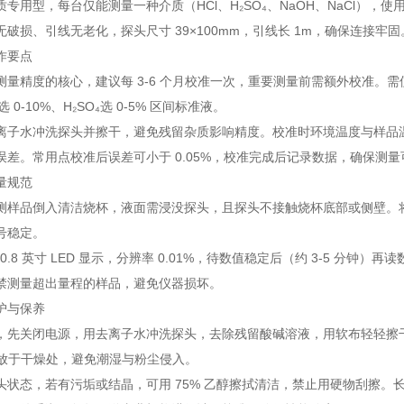
质专用型，每台仅能测量一种介质（HCl、H₂SO₄、NaOH、NaCl）
破损、引线无老化，探头尺寸 39×100mm，引线长 1m，确保连接牢固
作要点
测量精度的核心，建议每 3-6 个月校准一次，重要测量前需额外校准。
 选 0-10%、H₂SO₄选 0-5% 区间标准液。
离子水冲洗探头并擦干，避免残留杂质影响精度。校准时环境温度与样品温度
误差。常用点校准后误差可小于 0.05%，校准完成后记录数据，确保测量
量规范
测样品倒入清洁烧杯，液面需浸没探头，且探头不接触烧杯底部或侧壁。
号稳定。
位 0.8 英寸 LED 显示，分辨率 0.01%，待数值稳定后（约 3-5 
禁测量超出量程的样品，避免仪器损坏。
护与保养
，先关闭电源，用去离子水冲洗探头，去除残留酸碱溶液，用软布轻轻擦干，防
，存放于干燥处，避免潮湿与粉尘侵入。
头状态，若有污垢或结晶，可用 75% 乙醇擦拭清洁，禁止用硬物刮擦