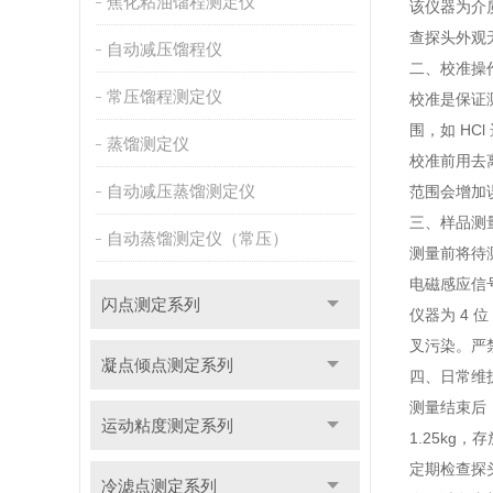
焦化粘油馏程测定仪
该仪器为介
查探头外观无
自动减压馏程仪
二、校准操
常压馏程测定仪
校准是保证
围，如 HCl
蒸馏测定仪
校准前用去
自动减压蒸馏测定仪
范围会增加
三、样品测
自动蒸馏测定仪（常压）
测量前将待
电磁感应信
闪点测定系列
仪器为 4 
叉污染。严
凝点倾点测定系列
四、日常维
测量结束后
运动粘度测定系列
1.25kg
定期检查探
冷滤点测定系列