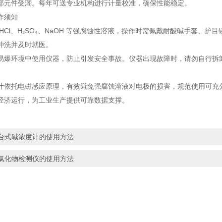
部元件受潮。每年可送专业机构进行计量校准，确保性能稳定。
作须知
 HCl、H₂SO₄、NaOH 等强腐蚀性溶液，操作时需佩戴耐酸碱手套
冲洗并及时就医。
易爆环境中使用仪器，防止引发安全事故。仪器出现故障时，请勿自行拆
计依托电磁感应原理，有效避免强腐蚀溶液对电极的损害，规范使用可充
经济运行，为工业生产提供可靠数据支撑。
台式碱浓度计的使用方法
氯化物检测仪的使用方法