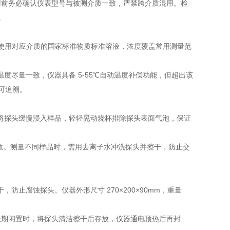
，使用前务必确认仪表型号与被测介质一致，严禁跨介质混用。检
。
需使用对应介质的国家标准物质标准溶液，浓度覆盖常用测量范
尽量一致，仪器具备 5-55℃自动温度补偿功能，但超出该
可追溯。
将探头缓慢浸入样品，轻轻晃动烧杯排除探头表面气泡，保证
分钟）再读数。测量不同样品时，需用去离子水冲洗探头并擦干，防止交
止腐蚀探头。仪器外形尺寸 270×200×90mm，重量
。长期闲置时，将探头清洁擦干后存放，仪器通电预热后再封