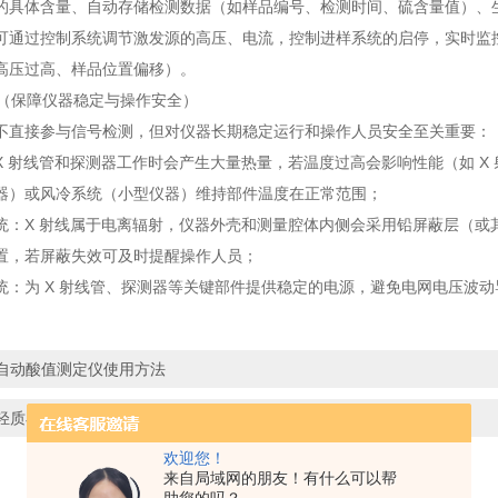
的具体含量、自动存储检测数据（如样品编号、检测时间、硫含量值）、
可通过控制系统调节激发源的高压、电流，控制进样系统的启停，实时监控
高压过高、样品位置偏移）。
系统（保障仪器稳定与操作安全）
不直接参与信号检测，但对仪器长期稳定运行和操作人员安全至关重要：
X 射线管和探测器工作时会产生大量热量，若温度过高会影响性能（如 X
器）或风冷系统（小型仪器）维持部件温度在正常范围；
统：X 射线属于电离辐射，仪器外壳和测量腔体内侧会采用铅屏蔽层（或其
置，若屏蔽失效可及时提醒操作人员；
统：为 X 射线管、探测器等关键部件提供稳定的电源，避免电网电压波
自动酸值测定仪使用方法
轻质石油浊点结晶点测定仪的使用方法
欢迎您！
来自局域网的朋友！有什么可以帮