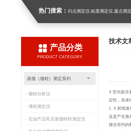
热门搜索：
闪点测定仪,粘度测定仪,凝点测定
技术文
产品分类
PRODUCT CATEGORY
蒸馏（馏程）测定系列
X 荧光硫含
馏程分析仪
定性，具体
沸程测定仪
1. X 射
这是产生激
石油产品常压蒸馏特性测定仪
撞击管内的