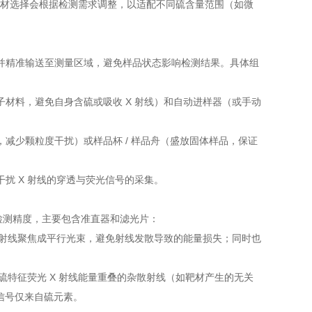
、靶材选择会根据检测需求调整，以适配不同硫含量范围（如微
并精准输送至测量区域，避免样品状态影响检测结果。具体组
材料，避免自身含硫或吸收 X 射线）和自动进样器（或手动
减少颗粒度干扰）或样品杯 / 样品舟（盛放固体样品，保证
扰 X 射线的穿透与荧光信号的采集。
提升检测精度，主要包含准直器和滤光片：
 射线聚焦成平行光束，避免射线发散导致的能量损失；同时也
硫特征荧光 X 射线能量重叠的杂散射线（如靶材产生的无关
的信号仅来自硫元素。