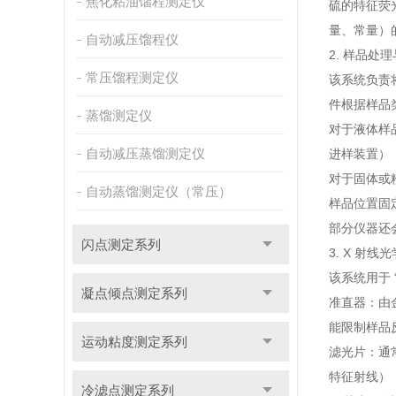
焦化粘油馏程测定仪
硫的特征荧
量、常量）
自动减压馏程仪
2. 样品处
常压馏程测定仪
该系统负责
件根据样品
蒸馏测定仪
对于液体样
自动减压蒸馏测定仪
进样装置）
对于固体或
自动蒸馏测定仪（常压）
样品位置固
部分仪器还
闪点测定系列
3. X 射线
该系统用于 
凝点倾点测定系列
准直器：由
能限制样品
运动粘度测定系列
滤光片：通
特征射线），
冷滤点测定系列