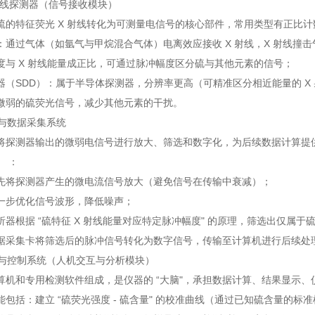
X 射线探测器（信号接收模块）
硫的特征荧光 X 射线转化为可测量电信号的核心部件，常用类型有正比计
：通过气体（如氩气与甲烷混合气体）电离效应接收 X 射线，X 射线撞
度与 X 射线能量成正比，可通过脉冲幅度区分硫与其他元素的信号；
器（SDD）：属于半导体探测器，分辨率更高（可精准区分相近能量的 X 
微弱的硫荧光信号，减少其他元素的干扰。
理与数据采集系统
将探测器输出的微弱电信号进行放大、筛选和数字化，为后续数据计算提
） ：
先将探测器产生的微电流信号放大（避免信号在传输中衰减）；
一步优化信号波形，降低噪声；
析器根据 “硫特征 X 射线能量对应特定脉冲幅度" 的原理，筛选出仅属
据采集卡将筛选后的脉冲信号转化为数字信号，传输至计算机进行后续处
处理与控制系统（人机交互与分析模块）
算机和专用检测软件组成，是仪器的 “大脑"，承担数据计算、结果显示、
能包括：建立 “硫荧光强度 - 硫含量" 的校准曲线（通过已知硫含量的