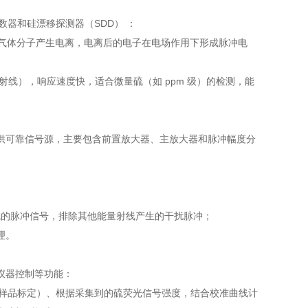
数器和硅漂移探测器（SDD） ：
击气体分子产生电离，电离后的电子在电场作用下形成脉冲电
射线），响应速度快，适合微量硫（如 ppm 级）的检测，能
供可靠信号源，主要包含前置放大器、主放大器和脉冲幅度分
于硫的脉冲信号，排除其他能量射线产生的干扰脉冲；
理。
仪器控制等功能：
标准样品标定）、根据采集到的硫荧光信号强度，结合校准曲线计