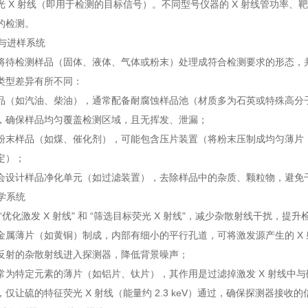
光 X 射线（即用于检测的目标信号）。不同型号仪器的 X 射线管功率
的检测。
理与进样系统
将待检测样品（固体、液体、气体或粉末）处理成符合检测要求的形态，
类型差异有所不同：
品（如汽油、柴油），通常配备耐腐蚀样品池（材质多为石英或特殊高分子
，确保样品均匀覆盖检测区域，且无挥发、泄漏；
粉末样品（如煤、催化剂），可能包含压片装置（将粉末压制成均匀薄片，
定）；
会设计样品净化单元（如过滤装置），去除样品中的杂质、颗粒物，避免干
光学系统
“优化激发 X 射线" 和 “筛选目标荧光 X 射线"，减少杂散射线干扰，
金属薄片（如黄铜）制成，内部有细小的平行孔道，可将激发源产生的 X
反射的杂散射线进入探测器，降低背景噪声；
常为特定元素的薄片（如铝片、钛片），其作用是过滤掉激发 X 射线中与
仅让硫的特征荧光 X 射线（能量约 2.3 keV）通过，确保探测器接收