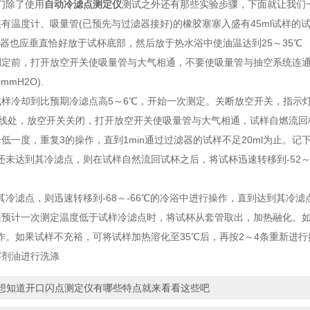
除了使用
自动冷滤点测定仪
测试之外还有那些实验步骤，下面就让我们
温度计、吸量管(已预先与过滤器接好)的橡胶塞塞入盛有45ml试样的试
过滤器也应垂直恰好放于试杯底部，然后放于热水浴中使油温达到25～35℃
前，打开放空开关使吸量管与大气相通，不要使吸量管与抽空系统连通
0mmH2O).
冷却到比预期冷滤点高5～6℃，开始一次测定。关断放空开关，指示灯
l刻线处，放空开关关闭，打开放空开关使吸量管与大气相通，试样自燃流回
一度，重复3的操作，直到1min通过过滤器的试样不足20ml为止。记下
还未达到其冷滤点，则在试样自然流回试杯之后，将试杯迅速转移到-52～
滤点，则迅速转移到-68～-66℃的冷浴中进行操作，直到达到其冷滤
计一次测定温度低于试样冷滤点时，将试杯从套管取出，加热融化。如果
作。如果试样不充裕，可将试样加热溶化至35℃后，再按2～4条重新进
剂油进行洗涤
想知道开口闪点测定仪有哪些特点就来看看这些吧