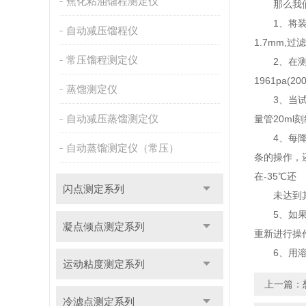
焦化粘油馏程测定仪
那么我们
1、将装有
自动减压馏程仪
1.7mm,
常压馏程测定仪
2、在测定
1961pa(20
蒸馏测定仪
3、当试样
自动减压蒸馏测定仪
量管20m
4、每降低
自动蒸馏测定仪（常压）
条的操作，
在-35℃还
闪点测定系列
未达到其冷
5、如果预
凝点倾点测定系列
重新进行操
6、用溶
运动粘度测定系列
上一篇：
冷滤点测定系列