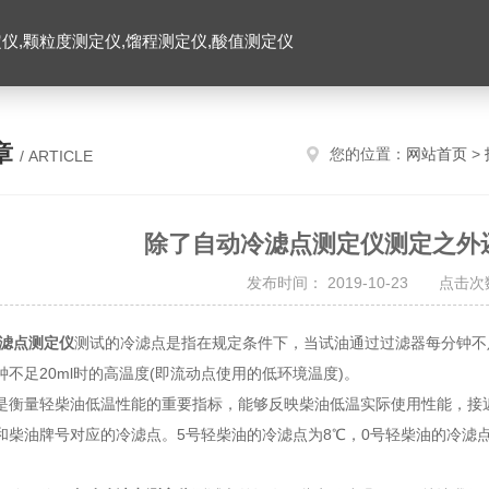
仪,颗粒度测定仪,馏程测定仪,酸值测定仪
章
您的位置：
网站首页
>
/ ARTICLE
除了自动冷滤点测定仪测定之外
发布时间： 2019-10-23 点击次数
滤点测定仪
测试的冷滤点是指在规定条件下，当试油通过过滤器每分钟不足
不足20ml时的高温度(即流动点使用的低环境温度)。
量轻柴油低温性能的重要指标，能够反映柴油低温实际使用性能，接近
和柴油牌号对应的冷滤点。5号轻柴油的冷滤点为8℃，0号轻柴油的冷滤点为