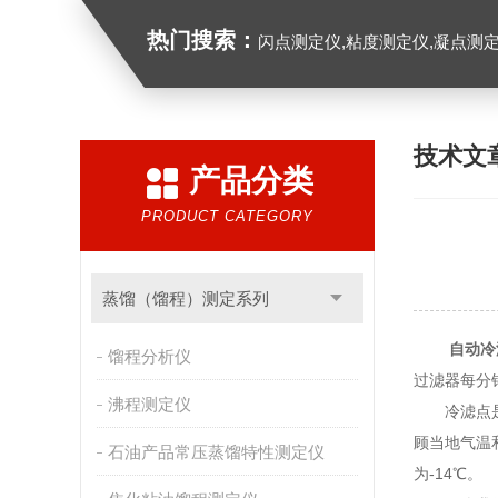
热门搜索：
闪点测定仪,粘度测定仪,凝点测定
技术文
产品分类
PRODUCT CATEGORY
蒸馏（馏程）测定系列
自动冷
馏程分析仪
过滤器每分钟
沸程测定仪
冷滤点是衡
顾当地气温
石油产品常压蒸馏特性测定仪
为-14℃。