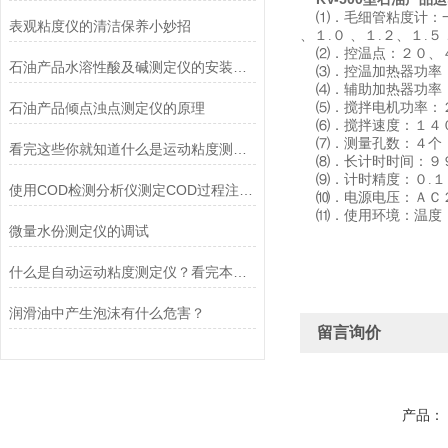
⑴．毛细管粘度计：一组
表观粘度仪的清洁保养小妙招
、１.０ 、１.２、１.５
⑵．控温点：２０、４０
石油产品水溶性酸及碱测定仪的安装规范
⑶．控温加热器功率
⑷．辅助加热器功率
石油产品倾点浊点测定仪的原理
⑸．搅拌电机功率：
⑹．搅拌速度：１４
⑺．测量孔数：４个
看完这些你就知道什么是运动粘度测定仪了
长计时时间：９
⑻．
⑼．计时精度：０.１
使用COD检测分析仪测定COD过程注意事项
⑽．电源电压：ＡＣ２
⑾．使用环境：温度 
微量水份测定仪的调试
什么是自动运动粘度测定仪？看完本篇你就知道了
润滑油中产生泡沫有什么危害？
留言询价
产品：