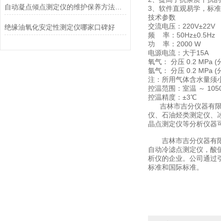
自动凝点倾点测定仪的维护保养方法有哪些？
3、软件直观易学，标
技术参数
交流电压：220V±22V
绝缘油氧化安定性测定仪哪家口碑好
频 率：50Hz±0.5Hz
功 率：2000 W
电源电流：大于15A
氧气： 分压 0.2 MPa (
氩气： 分压 0.2 MPa (分
注：所用气体含水量须小于
控温范围：室温 ～ 105
控温精度：±3℃
吉林市吉分仪器有限公
仪、石油烃类测定仪、
晶点测定仪等分析仪器
吉林市吉分仪器有限公司
自动冷滤点测定仪，酸
析仪的企业。公司通过引
标准和国际标准。