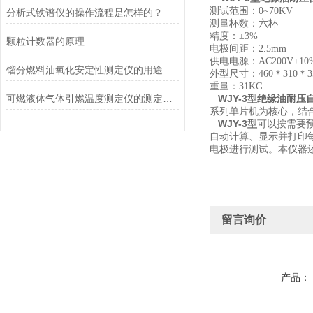
测试范围：0~70KV
分析式铁谱仪的操作流程是怎样的？
测量杯数：六杯
精度：±3%
颗粒计数器的原理
电极间距：2.5mm
供电电源：AC200V±10%
馏分燃料油氧化安定性测定仪的用途及适用的范围
外型尺寸：460＊310＊3
重量：31KG
可燃液体气体引燃温度测定仪的测定方法
WJY-3型
绝缘油耐压
系列单片机为核心，结
WJY-3型
可以按需要
自动计算、显示并打印每
电极进行测试。本仪器
留言询价
产品：