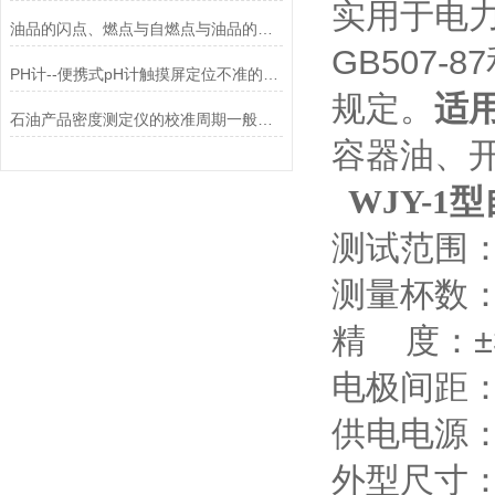
实用于电
油品的闪点、燃点与自燃点与油品的组成关系
GB507-
PH计--便携式pH计触摸屏定位不准的原因及处理办法
规定。
适
石油产品密度测定仪的校准周期一般是多久？
容器油、
WJY-1型
测试范围：0
测量杯数
精 度：±
电极间距：
供电电源：A
外型尺寸：4