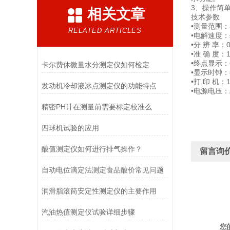
3、操作简
相关文章
技术参数
•测量范围：3
RELATED ARTICLES
•电解速度：
•分 辨 率：0
•准 确 度：
•终点显示
卡尔费休微量水分测定仪如何检定
•显示时钟：
•打 印 机
发动机冷却液冰点测定仪的功能特点
•电源电压：A
精密PH计在测量前需要标定校准么
四球机试验的应用
酸值测定仪如何进行排气操作？
留言询
自动电位滴定法测定食品酸价常见问题
润滑脂滚筒安定性测定仪的主要作用
汽油热值测定仪试验详细步骤
您