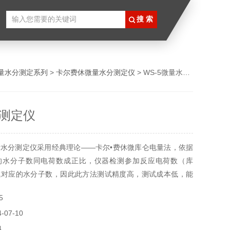
量水分测定系列
>
卡尔费休微量水分测定仪
> WS-5微量水分测定仪
测定仪
水分测定仪采用经典理论——卡尔•费休微库仑电量法，依据
的水分子数同电荷数成正比，仪器检测参加反应电荷数（库
成对应的水分子数，因此此方法测试精度高，测试成本低，能
、气体、固体样品进行微量水分的测定。具有高灵敏度、高精
5
低功耗节能设计，可内置蓄电池用于便携测量。广泛适用于石
07-10
、制药、商检、科研、环保等领域。
4