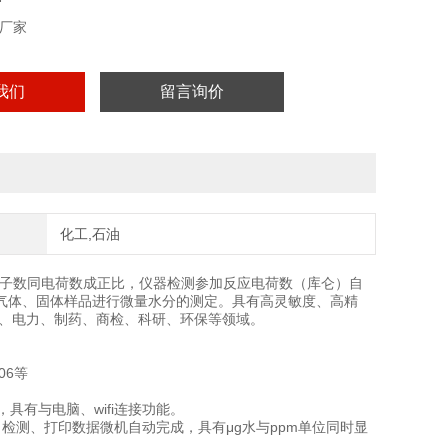
厂家
我们
留言询价
化工,石油
分子数同电荷数成正比，仪器检测参加反应电荷数（库仑）自
气体、固体样品进行微量水分的测定。具有高灵敏度、高精
工、电力、制药、商检、科研、环保等领域。
606等
具有与电脑、wifi连接功能。
检测、打印数据微机自动完成，具有μg水与ppm单位同时显