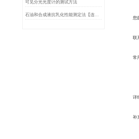
可见分光光度计的测试方法
石油和合成液抗乳化性能测定法【连载2】
您
联
常
详
补