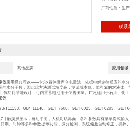
厂商性质：生产
联系
绍
其他品牌
应用领域
定仪
采用经典理论——卡尔•费休微库仑电量法，依据电解定律反应的水
应的水分子数，因此此方法测试精度高，测试成本低，能可靠的对液体、
性,低功耗节能设计，可内置蓄电池用于便携测量。广泛适用于石油、化
定仪
T11133、GB/T11146、GB/T 7600、GB/T6023、GB/T6283、GB/T
色7寸触摸屏显示，自动平衡，人机对话界面，各种参数具有菜单提式输入，
验日期、时钟等多种参数提示功能，微分检测，系统偏差自动修正，搅拌、