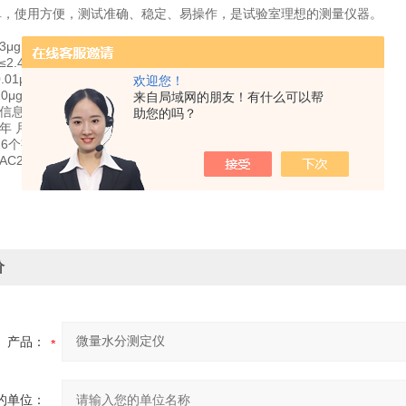
单，使用方便，测试准确、稳定、易操作，是试验室理想的测量仪器。
μg～100mg
≤2.4毫克／分
.01μg
欢迎您！
10μg～1mgH2O ±3μg 1mgH2O 以上为3%（不含进样误差）
来自局域网的朋友！有什么可以帮
：信息显示、蜂鸣器响、终点指示灯亮
助您的吗？
年 月 日 小时 分钟 秒（掉电保持）
：16个字符针式打印，纸宽44毫米
C220V±10%，50Hz
价
产品：
的单位：