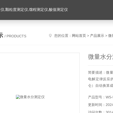
仪,颗粒度测定仪,馏程测定仪,酸值测定仪
示
您的位置：
网站首页
>
产品展示
>
微
/ PRODUCTS
微量水分
简要描述：微量
电解定律反应
仑）自动换算
可靠的对液体
产品型号：WS-
度、高再现性,
更新时间：2024-
油、化工、电力
访问次数：301