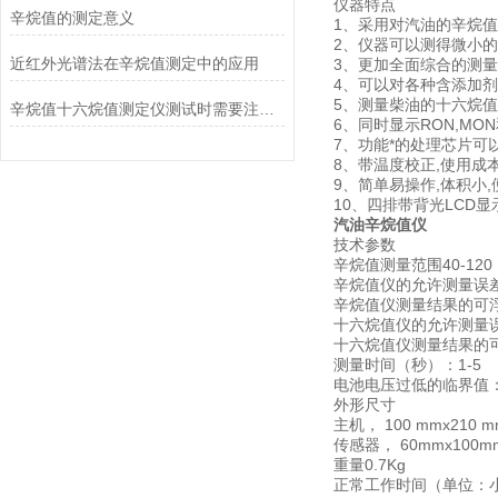
仪器特点
辛烷值的测定意义
1、采用对汽油的辛烷
2、仪器可以测得微小
近红外光谱法在辛烷值测定中的应用
3、更加全面综合的测
4、可以对各种含添加
5、测量柴油的十六烷值
辛烷值十六烷值测定仪测试时需要注意什么？
6、同时显示RON,MON和抗
7、功能*的处理芯片可
8、带温度校正,使用成
9、简单易操作,体积小,
10、四排带背光LCD显
汽油辛烷值仪
技术参数
辛烷值测量范围40-120
辛烷值仪的允许测量误差
辛烷值仪测量结果的可浮
十六烷值仪的允许测量误
十六烷值仪测量结果的可
测量时间（秒）：1-5
电池电压过低的临界值： 
外形尺寸
主机， 100 mmх210 m
传感器， 60mmх100m
重量0.7Kg
正常工作时间（单位：小