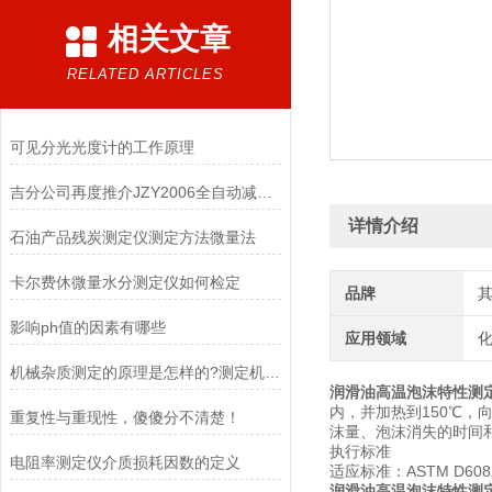
相关文章
RELATED ARTICLES
可见分光光度计的工作原理
吉分公司再度推介JZY2006全自动减压蒸馏测定仪
详情介绍
石油产品残炭测定仪测定方法微量法
卡尔费休微量水分测定仪如何检定
品牌
影响ph值的因素有哪些
应用领域
化
机械杂质测定的原理是怎样的?测定机械杂质应注意哪些事项?
润滑油高温泡沫特性测
内，并加热到150℃，
重复性与重现性，傻傻分不清楚！
沫量、泡沫消失的时间
执行标准
电阻率测定仪介质损耗因数的定义
适应标准：ASTM D6082
润滑油高温泡沫特性测