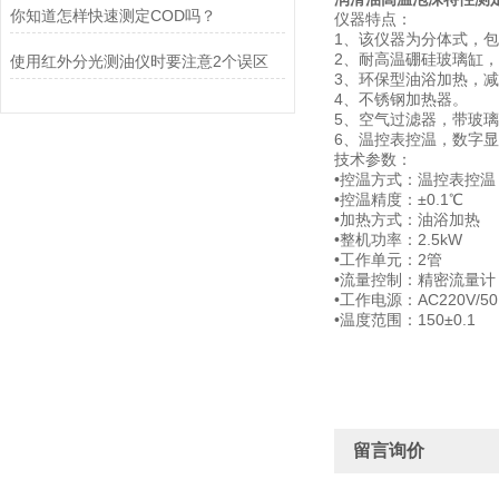
你知道怎样快速测定COD吗？
仪器特点：
1、该仪器为分体式，
2、耐高温硼硅玻璃缸，Φ
使用红外分光测油仪时要注意2个误区
3、环保型油浴加热，
4、不锈钢加热器。
5、空气过滤器，带玻
6、温控表控温，数字显示
技术参数：
•控温方式：温控表控温
•控温精度：±0.1℃
•加热方式：油浴加热
•整机功率：2.5kW
•工作单元：2管
•流量控制：精密流量计
•工作电源：AC220V/50
•温度范围：150±0.1
留言询价