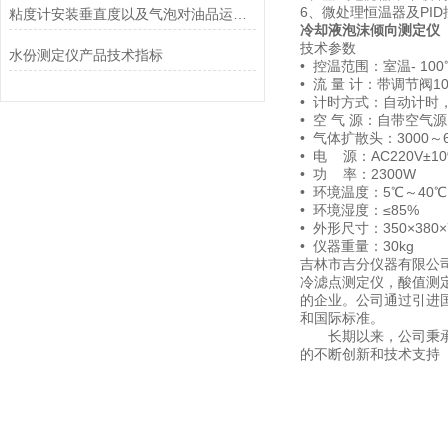
6、微处理恒温器及PID
粘度计安装垂直度以及气泡对油品运动粘度的影响
冷却液泡沫倾向测定仪
技术参数
水份测定仪产品技术指标
• 控温范围：室温- 100
• 流 量 计：带调节阀10
• 计时方式：自动计时，
• 空 气 源：自带空气源，1
• 气体扩散头：3000～64
• 电 源：AC220V±10
• 功 率：2300W
• 环境温度：5℃～40℃
• 环境湿度：≤85%
• 外形尺寸：350×380×
• 仪器重量：30kg
吉林市吉分仪器有限公司
冷滤点测定仪，酸值测
的企业。公司通过引进国
和国际标准。
长期以来，公司秉承“
的不断创新和技术支持