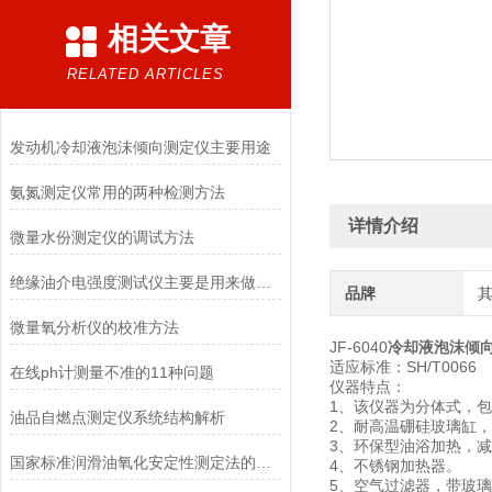
相关文章
RELATED ARTICLES
发动机冷却液泡沫倾向测定仪主要用途
氨氮测定仪常用的两种检测方法
详情介绍
微量水份测定仪的调试方法
绝缘油介电强度测试仪主要是用来做什么？
品牌
微量氧分析仪的校准方法
JF-6040
冷却液泡沫倾
适应标准：SH/T0066
在线ph计测量不准的11种问题
仪器特点：
1、该仪器为分体式，
油品自燃点测定仪系统结构解析
2、耐高温硼硅玻璃缸，Φ
3、环保型油浴加热，
国家标准润滑油氧化安定性测定法的概述及试剂
4、不锈钢加热器。
5、空气过滤器，带玻