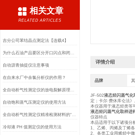
相关文章
RELATED ARTICLES
吉分公司苯结晶点测定法【连载4】
为什么石油产品要区分开口闪点和闭口闪点
详情介绍
自动沥青抽提仪注意事项
在自来水厂中余氯分析仪的作用？
品牌
全自动析气性测定仪的放电裂解原理与绝缘油安全评估
JF-502
液态烃闪蒸气化
定；卡尔·费休库仑法》
自动饱和蒸气压测定仪的使用方法
本仪器用于液态烃类等
液态烃闪蒸气化取样进
全自动析气性测定仪精准检测材料的“呼吸”
仪器特点
本品适用于以下诸项分
冷却液 PH 值测定仪的使用方法
1、乙烯、丙烯及丁烯
2、各类工业用烯烃中