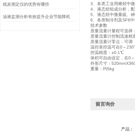
3、各类工业用烯烃中
残炭测定仪的优势有哪些
4、液态烃组成分析，
5、液态烃中微量硫、
油液监测分析有效提升企业节能降耗
6、各类制冷剂及SF6
技术参数
质量流量计量程可选择：50
质量流量计控制流速精度：
质量流量计零点：可调
温控表控温可在0～23
控温精度：±0.1℃
体积可自由设定，在0～
外形尺寸：520mmX360
重量：约5kg
留言询价
产品：