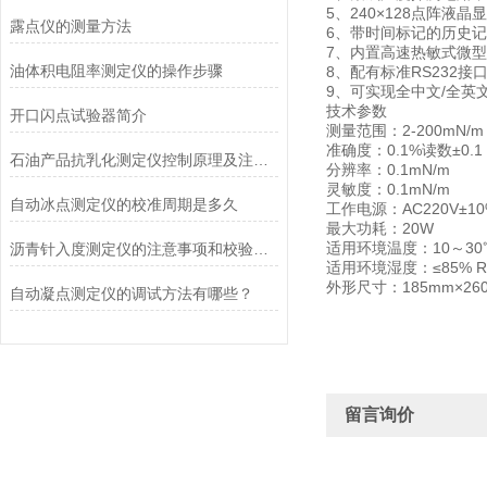
5、240×128点阵
露点仪的测量方法
6、带时间标记的历史记
7、内置高速热敏式微
油体积电阻率测定仪的操作步骤
8、配有标准RS232
9、可实现全中文/全英
技术参数
开口闪点试验器简介
测量范围：2-200mN/m
准确度：0.1%读数±0.1 
石油产品抗乳化测定仪控制原理及注意事项
分辨率：0.1mN/m
灵敏度：0.1mN/m
自动冰点测定仪的校准周期是多久
工作电源：AC220V±10
最大功耗：20W
适用环境温度：10～30℃
沥青针入度测定仪的注意事项和校验方法
适用环境湿度：≤85% R
外形尺寸：185mm×260
自动凝点测定仪的调试方法有哪些？
留言询价