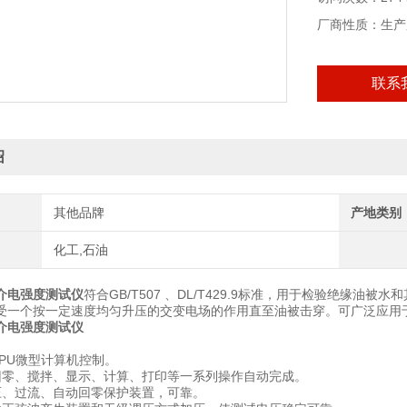
厂商性质：生产
联系
绍
其他品牌
产地类别
化工,石油
介电强度测试仪
符合GB/T507 、DL/T429.9标准，用于检验绝缘
受一个按一定速度均匀升压的交变电场的作用直至油被击穿。可广泛应用
介电强度测试仪
CPU微型计算机控制。
回零、搅拌、显示、计算、打印等一系列操作自动完成。
压、过流、自动回零保护装置，可靠。