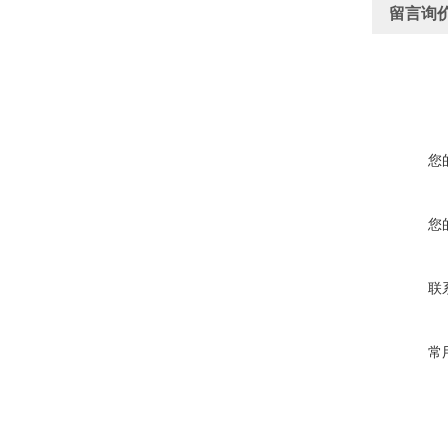
留言询
您
您
联
常