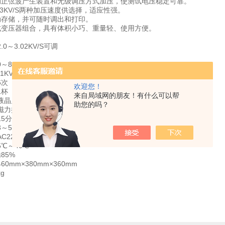
动正弦波产生装置和无级调压方式加压，使测试电压稳定可靠。
S和3KV/S两种加压速度供选择，适应性强。
动存储，并可随时调出和打印。
式变压器组合，具有体积小巧、重量轻、使用方便。
0～3.02KV/S可调
～80KV
1KV
次（1-9次可调）
欢迎您！
1杯
来自局域网的朋友！有什么可以帮
液晶显示
助您的吗？
磁力搅拌
分 (0～59分可调)
～5分 (0～9分可调)
220V±10%，50Hz
：5℃～40℃
85%
0mm×380mm×360mm
g