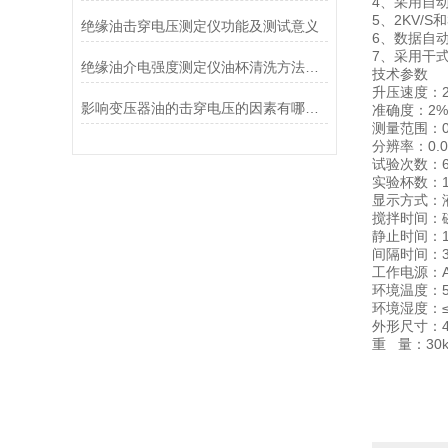
4、采用自
5、2KV/
绝缘油击穿电压测定仪功能及测试意义
6、数据自
7、采用干
绝缘油介电强度测定仪油杯清洗方法值得一看
技术参数
升压速度：2.
影响变压器油的击穿电压的因素有哪些？
准确度：2%
测量范围：0
分辨率：0.0
试验次数：6
实验杯数：
显示方式：
搅拌时间：
静止时间：15
间隔时间：3
工作电源：AC
环境温度
环境湿度：≤
外形尺寸：46
重 量：30k