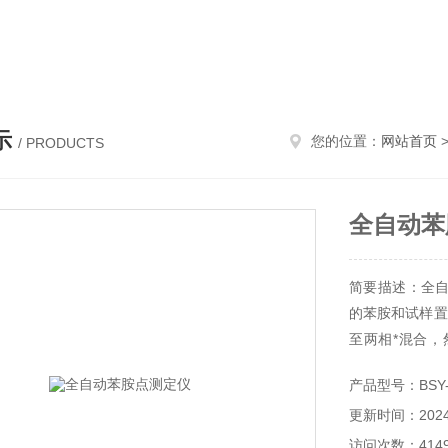
仪,颗粒度测定仪,馏程测定仪,酸值测定仪
示
您的位置：
网站首页
/ PRODUCTS
全自动苯
简要描述：全
的苯胺和试样置
至两相*混合
点。
产品型号：BSY-
更新时间：2024-
访问次数：414