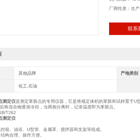
厂商性质：生产
联系
绍
其他品牌
产地类别
化工,石油
点测定仪
是测定苯胺点的专用仪器，它是将规定体积的苯胺和试样置于U
然后将混合物逐渐冷却，当两相分离时，记录温度即为苯胺点。
/T262
点测定仪
电控箱、油浴、U型管、金属罩、搅拌器和支架等组成。
、结构合理、操作方便。