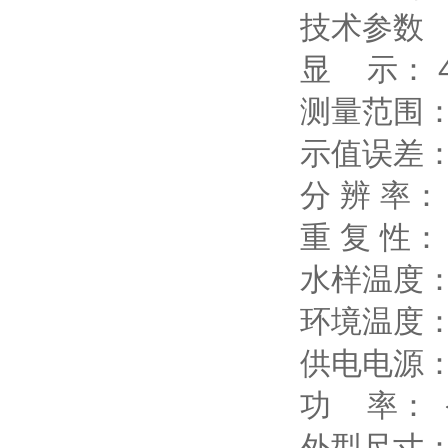
技术参数
显 示： 4
测量范围：0
示值误差： 
分 辨 率： 0
重 复 性：
水样温度：
环境温度：
供电电源： 
功 率： 
外型尺寸：4