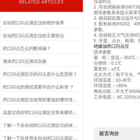
仪器特点
RELATED ARTICLES
1. 符合国家标准GB
期等参数具有提示菜单
2. 模拟跟踪显示温升
自动闭口闪点测定仪的维护保养
3. 配有标准RS23
参数。
4. 自动校正大气压强
自动闭口闪点测定仪的主要特点
5. 开盖、点火、检测
绝缘油闭口闪点仪
闭口闪点怎么判断准确？
技术参数
量 程：室温～350℃
液体闭口闪点测试实验
分辨性：0.1℃
重复性：≤2℃
闭口闪点测定仪的闪点是什么意思呢？
点火方式：电子引火、
环境温度：10-40
环境湿度：<85%
闭口闪点的测试需要符合什么标准 ？
整机功耗：不大于300
工作电源： AC 220V±1
闭口闪点测定仪使用前要做好哪些准备工作?
温度过高对闭口闪点测定仪带来哪些影响?
了解一下全自动闭口闪点测定仪的保养维护的方法
留言询价
了解一下在使用全自动闭口闪点测定仪时有哪些注意事项吧