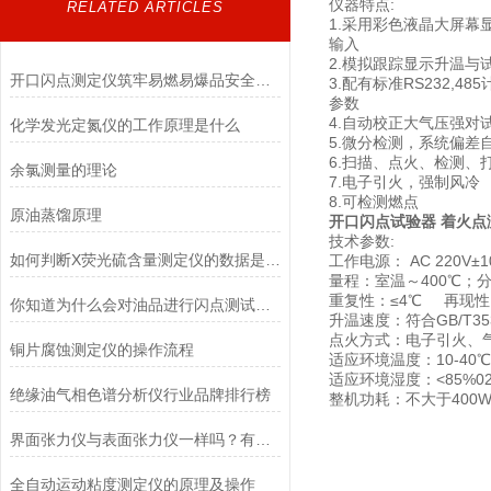
仪器特点:
RELATED ARTICLES
1.采用彩色液晶大屏
输入
2.模拟跟踪显示升温
开口闪点测定仪筑牢易燃易爆品安全防线
3.配有标准RS232
参数
4.自动校正大气压强对
化学发光定氮仪的工作原理是什么
5.微分检测，系统偏差
6.扫描、点火、检测、
余氯测量的理论
7.电子引火，强制风冷
8.可检测燃点
原油蒸馏原理
开口闪点试验器 着火点
技术参数:
如何判断X荧光硫含量测定仪的数据是否有效？
工作电源： AC 220V±1
量程：室温～400℃；分
重复性：≤4℃ 再现性
你知道为什么会对油品进行闪点测试吗？
升温速度：符合GB/T353
点火方式：电子引火、
铜片腐蚀测定仪的操作流程
适应环境温度：10-
适应环境湿度：<85%02
绝缘油气相色谱分析仪行业品牌排行榜
整机功耗：不大于400
界面张力仪与表面张力仪一样吗？有何区别？
全自动运动粘度测定仪的原理及操作