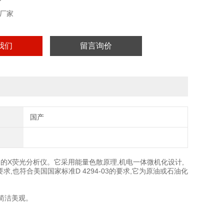
厂家
我们
留言询价
国产
的X荧光分析仪。它采用能量色散原理,机电一体微机化设计,
要求,也符合美国国家标准D 4294-03的要求,它为原油或石油化
面简洁美观。