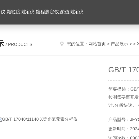
仪,颗粒度测定仪,馏程测定仪,酸值测定仪
示
您的位置：
网站首页
>
产品展示
> >
/ PRODUCTS
GB/T 1
简要描述：GB/
检测需要而开发
计,分析快速、
11140的相关
产品型号：JFYG
工生产过程中硫
更新时间：2024-
访问次数：690