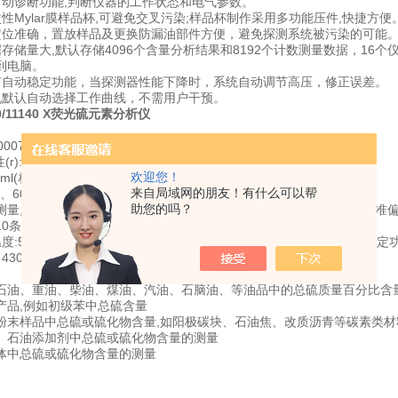
自动诊断功能,判断仪器的工作状态和电气参数。
性Mylar膜样品杯,可避免交叉污染;样品杯制作采用多功能压件,快捷方便
定位准确，置放样品及更换防漏油部件方便，避免探测系统被污染的可能
存储量大,默认存储4096个含量分析结果和8192个计数测量数据，16个
到电脑。
有自动稳定功能，当探测器性能下降时，系统自动调节高压，修正误差。
机默认自动选择工作曲线，不需用户干预。
40/11140 X荧光硫元素分析仪
0007%ppm～5%
r):＜0.02894（X+0.1691);b再现性(R):＜0.01215（X+0.05555）
欢迎您！
3ml(相当样品深度3mm～4mm)
来自局域网的朋友！有什么可以帮
、60、90、120、150秒,任意设定
助您的吗？
量,测量次数: 1、2、3、5、10次任意设定,测量结束给出平均值和标准
10条标定曲线
度:5～35℃;相对湿度:≤85%（30℃）;电源:AC220V±20V、50Hz；额定
30mm×250mm×240mm;10kg
石油、重油、柴油、煤油、汽油、石脑油、等油品中的总硫质量百分比含
产品,例如初级苯中总硫含量
粉末样品中总硫或硫化物含量,如阳极碳块、石油焦、改质沥青等碳素类材
、石油添加剂中总硫或硫化物含量的测量
体中总硫或硫化物含量的测量