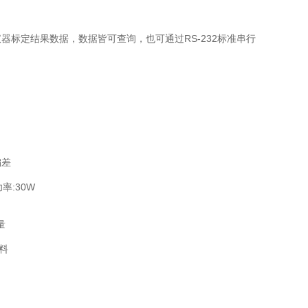
。
。
仪器标定结果数据，数据皆可查询，也可通过RS-232标准串行
偏差
功率:30W
量
料