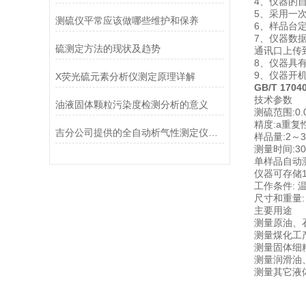
4、仪器的
5、采用一次
测硫仪平常应该做哪些维护和保养
6、样品台
7、仪器数据
硫测定方法的现状及趋势
通讯口上传
8、仪器具
9、仪器开
X荧光硫元素分析仪测定原理详解
GB/T 170
技术参数
油液固体颗粒污染度检测分析的意义
测硫范围:0.
精度:a重复性(
吉分公司提供的全自动析气性测定仪检测前的准备工作
样品量:2～
测量时间:30
单样品自动测
仪器可存储
工作条件: 温
尺寸和重量: 4
主要用途
测量原油、
测量煤化工
测量固体细
测量润滑油
测量其它液