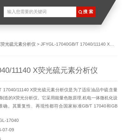
X荧光硫元素分析仪
> JFYGL-17040GB/T 17040/11140 X荧光硫元素分析仪
7040/11140 X荧光硫元素分析仪
T 17040/11140 X荧光硫元素分析仪是为了适应油品中硫含量
制造的X荧光分析仪。它采用能量色散原理,机电一体微机化设
准确。其重复性、再现性都符合国家标准GB/T 17040和GB
要求,也符合美国国家标准D 4294-03的要求,它为原油或石油化
L-17040
含量的检测,提供了帮助。
07-09
6