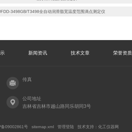
JFDD-3498GB/T3498全自动润滑脂宽温度范围滴点测定仪
示
新闻资讯
技术文章
荣誉资质
传真
公司地址
吉林省吉林市越山路同乐胡同3号
P备09002861号
sitemap.xml
管理登陆
技术支持：
化工仪器网