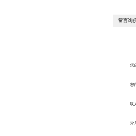
留言询
您
您
联
常