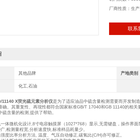
厂商性质：生产
联系
绍
其他品牌
产地类别
化工,石油
40/11140 X荧光硫元素分析仪
是为了适应油品中硫含量检测需要而开发制造
确。其重复性、再现性都符合国家标准GB/T 17040和GB 11140的相关
中硫含量的检测,提供了帮助。
一体微机化设计,8寸电容触摸屏（1027*768）显示,无需键盘，操作界
种广,检测量程宽,分析速度快,标准样品耗量少。
强度比率分析方法, 温度、气压自动修正,碳氢比(C/H)亦可修正。