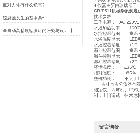
氯对人体有什么危害?
4.仪器主要由玻璃器皿
GB/T511机械杂质测定
技术参数
硫腐蚀发生的基本条件
工作电源： AC 220V±
水浴加热功率： 1000
全自动高精度粘度计的研究与设计【连载8】
水浴控温范围： 室温～
水浴温度显示： LED
水浴控温精度： ±1℃
漏斗控温范围： 室温～
漏斗控温显示： LED
漏斗控温精度： ±2℃
环境温度： ≤35℃
相对湿度： ≤85％
整机功耗： 不大于12
吉林市吉分仪器有限公
测定仪、四球机、PQ
制，上门调试，技术达
留言询价