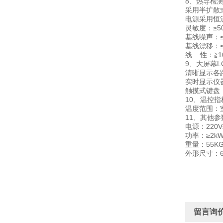
8、热导检测
采用半扩散
电源采用恒
灵敏度：≥50
基线噪声：≤
基线漂移：≤1
线 性：≧1
9、大屏幕L
清晰显示各
实时显示仪
触摸式键盘
10、温控指
温度范围：室
11、其他参
电源：220V
功率：≥2k
重量：55K
外形尺寸：60
留言询