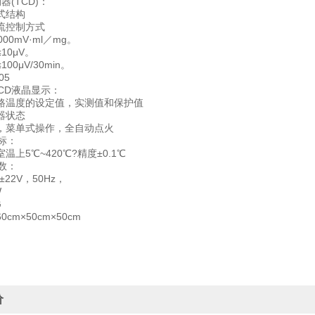
器(TCD)：
式结构
流控制方式
00mV·ml／mg。
10μV。
00μV/30min。
05
CD液晶显示：
路温度的设定值，实测值和保护值
器状态
，菜单式操作，全自动点火
标：
温上5℃~420℃?精度±0.1℃
数：
±22V，50Hz，
W
G
cm×50cm×50cm
价