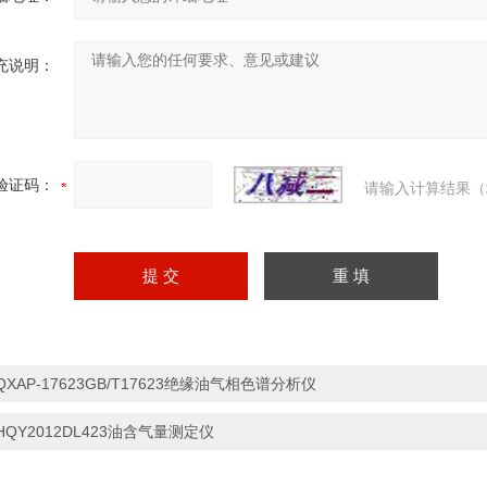
充说明：
验证码：
请输入计算结果（
QXAP-17623GB/T17623绝缘油气相色谱分析仪
HQY2012DL423油含气量测定仪