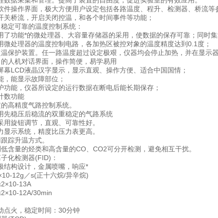
程数据采集和管理。提高了装置的自由度，促进实验室的有效应用。
软件操作界面，极大方便用户设定包括各路温度、程升、检测器、桥流等参
开关桥流，开启关闭控温，和各个时间事件等功能；
，稳定可靠的温度控制系统：
用了功能*的微处理器、大容量存储器的采用，使数据的保存可靠；同时
用微处理器的温度控制电路，各加热区被控对象的温度精度达到0.1度；
温保护装置。任一路温度超过设定极艰，仪器均会停止加热，并在显示
了的人机对话界面，操作简便，易学易用
屏幕LCD液晶汉字显示，显示直观、操作方便、适合中国国情；
能，能显示故障部位；
护功能，仪器所设定的运行数据在断电后能长期保存；
计数功能
定的高精度气路控制系统。
用先稳压后稳流的双重稳定的气路系统
采用旋钮调节，直观、可靠性好。
力显示系统，精度比压力表更高。
用跟踪升温方式。
测低含量的烃类和高含量的CO、CO2可分开检测，避免相互干扰。
子化检测器(FID)：
极结构设计，金属喷嘴，响应*
10-12g／s(正十六烷/异辛烷)
×10-13A
10-12A/30min
动点火，稳定时间：30分钟