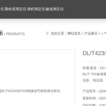
仪,颗粒度测定仪,馏程测定仪,酸值测定仪
示
您的位置：
网站首页
>
产品展示
> >
/ PRODUCTS
DL/T4
简要描述：DL/T
DL/T 70
压器、电抗器
氢、一氧化碳、
产品型号：QXAP
更新时间：2024-
访问次数：376