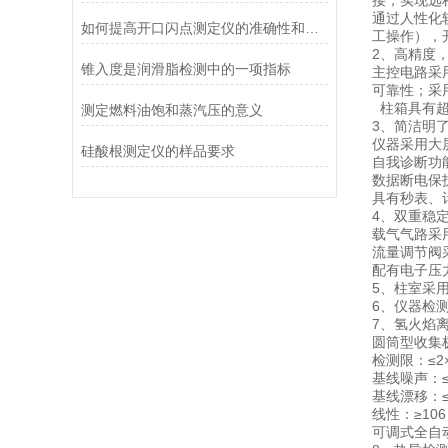
接，实现远
通过人性化
如何提高开口闪点测定仪的准确性和重复性？
工操作），
2、高精度
锥入度是润滑脂检测中的一项指标
主控电路采
可靠性；采
柱箱具有超
测定燃料油饱和蒸汽压的意义
3、简洁明
仪器采用大
硅酸根测定仪的样品要求
自我诊断功
数据断电保
具有秒表、
4、双重稳
载气气路采
流量调节阀
配有电子压
5、柱室采
6、仪器检
7、氢火焰离
圆筒型收集
检测限：≤2×
基线噪声：≤2
基线漂移：≤2×
线性：≥106
可调式全自