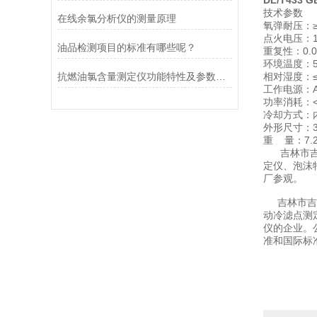
DL/T433
技术参数
在线余氯分析仪的测量原理
氧弹耐压：≥
点火电压：1
油品检测项目的标准有哪些呢？
重复性：0.0
环境温度：5
抗燃油氯含量测定仪功能特性及参数指标
相对湿度：≤
工作电源：AC
功率消耗：<
冷却方式：
外形尺寸：30
重 量：7.2
吉林市吉分
定仪、泡沫
厂参观。
吉林市吉分
动冷滤点测
仪的企业。
准和国际标