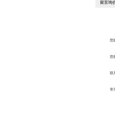
留言询
您
您
联
常