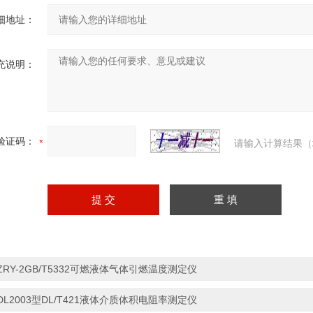
细地址：
充说明：
验证码：
请输入计算结果（
ZRY-2GB/T5332可燃液体气体引燃温度测定仪
DL2003型DL/T421液体介质体积电阻率测定仪