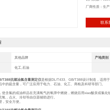
厂商性质：生产
联系
绍
其他品牌
产地类别
化工,石油
 GB/T388抗燃油氯含量测定仪
是根据DL/T433、GB/T388设计制造
品中的硫含量，可广泛应用于电力、石油、化工、商检及科研等部门。
，使含氯的或油样品在充满氧气的氧弹中燃烧，燃烧后用xiao酸汞或氯化
充氧，点火、冷却等由仪器辅助进行。
理，安全方便。