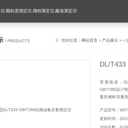
仪,颗粒度测定仪,馏程测定仪,酸值测定仪
示
您的位置：
网站首页
>
产品展示
> >
/ PRODUCTS
DL/T4
简要描述：DL/
GB/T388
重质燃料等重
检及科研等部门
产品型号：KRYL
更新时间：2024-
访问次数：610