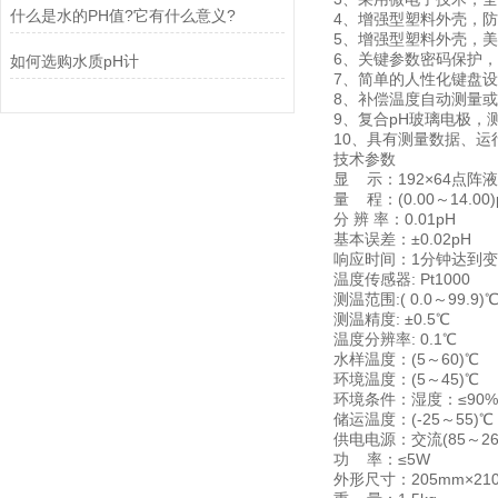
什么是水的PH值?它有什么意义?
4、增强型塑料外壳，
5、增强型塑料外壳，
6、关键参数密码保护
如何选购水质pH计
7、简单的人性化键盘
8、补偿温度自动测量
9、复合pH玻璃电极，
10、具有测量数据、
技术参数
显 示：192×64点
量 程：(0.00～14.00)
分 辨 率：0.01pH
基本误差：±0.02pH
响应时间：1分钟达到变
温度传感器: Pt1000
测温范围:( 0.0～99.9)
测温精度: ±0.5℃
温度分辨率: 0.1℃
水样温度：(5～60)℃
环境温度：(5～45)℃
环境条件：湿度：≤90%
储运温度：(-25～55
供电电源：交流(85～265
功 率：≤5W
外形尺寸：205mm×21