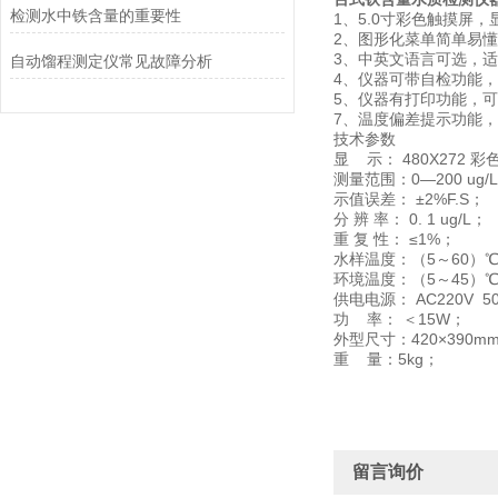
检测水中铁含量的重要性
1、5.0寸彩色触摸屏
2、图形化菜单简单易懂
3、中英文语言可选，
自动馏程测定仪常见故障分析
4、仪器可带自检功能
5、仪器有打印功能，
7、温度偏差提示功能
技术参数
显 示： 480X272 
测量范围：0—200 ug/
示值误差： ±2%F.S；
分 辨 率： 0. 1 ug/L；
重 复 性： ≤1%；
水样温度：（5～60）
环境温度：（5～45）
供电电源： AC220V 5
功 率： ＜15W；
外型尺寸：420×390mm
重 量：5kg；
留言询价