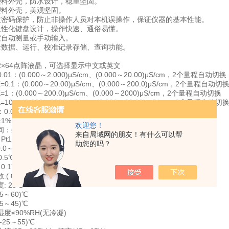
塑料外壳，防水设计，稳重坚固。
塑料外壳，美观坚固。
数密码保护，防止非操作人员对本机误操作，保证仪器的基本性能。
人性化键盘设计，操作快速、通俗易懂。
度自动测量或手动输入。
量数据、运行、校准记录存储、查询功能。
2×64点阵液晶，可选择显示中文或英文
01：(0.000～2.000)μS/cm、(0.000～20.00)μS/cm，2个量程自动切换
0.000～20.00)μS/cm、(0.000～200.0)μS/cm，2个量程自动切
000～200.0)μS/cm、(0.000～2000)μS/cm，2个量程自动切换
0.000～2000)μS/cm、(0.000～20.00)mS/cm，2个量程自动切
.001μs/cm
%F.S
欢迎您！
：≤10秒
来自局域网的朋友！有什么可以帮
t1000
助您的吗？
.0～99.9)℃
0.5℃
0.1℃
 0.00～9.99)%/℃
: 25℃
5～60)℃
5～45)℃
度≤90%RH(无冷凝)
25～55)℃