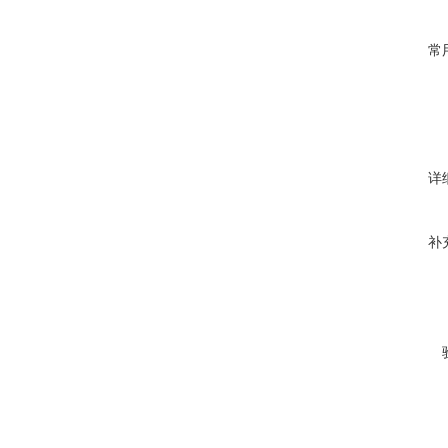
常
详
补