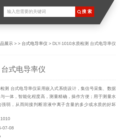
品展示
> >
台式电导率仪
> DLY-1010水质检测 台式电导率仪
 台式电导率仪
检测 台式电导率仪采用嵌入式系统设计，集信号采集、数据
能与一体，智能化程度高，测量精确，操作方便；用于测量水
的强弱，从而间接判断溶液中离子含量的多少或水质的好坏
于电力、石油化工、食品品饮料、造纸等行业，也可以用于高
1010
构等进行教学或科学研究。
07-08
2