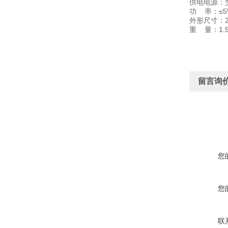
供电电源：交流
功 率：≤5
外形尺寸：20
重 量：1.5
留言询
您
您
联