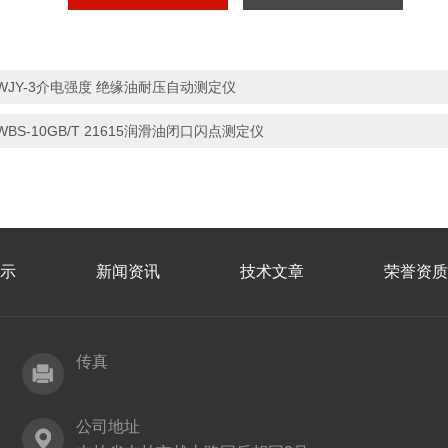
WJY-3介电强度 绝缘油耐压自动测定仪
WBS-10GB/T 21615润滑油闭口闪点测定仪
示
新闻资讯
技术文章
荣誉资质
传真
公司地址