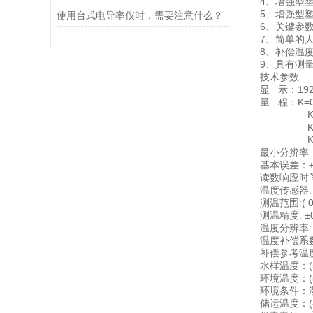
4、增强型
5、增强型
使用台式电导率仪时，需要注意什么？
6、关键参
7、简单的
8、补偿温
9、具有测
技术参数
显 示：19
量 程：K=0.
K=0.1：(
K=1：(0.
K=10： (
最小分辨率：0
基本误差：±1
读数响应时间
温度传感器: P
测温范围:( 0
测温精度: ±
温度分辨率: 
温度补偿系数:(
补偿参考温度
水样温度：(
环境温度：(
环境条件：湿
储运温度：(-