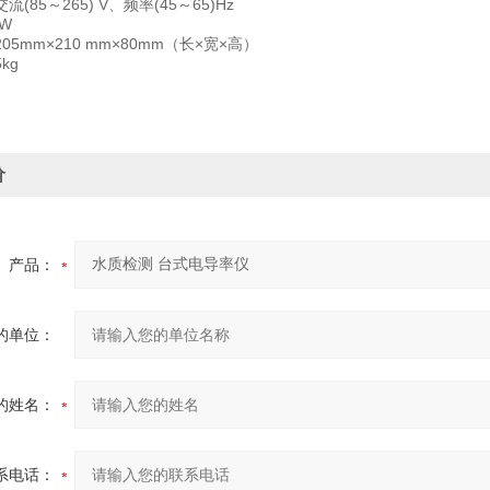
(85～265) V、频率(45～65)Hz
W
5mm×210 mm×80mm（长×宽×高）
kg
价
产品：
的单位：
的姓名：
系电话：