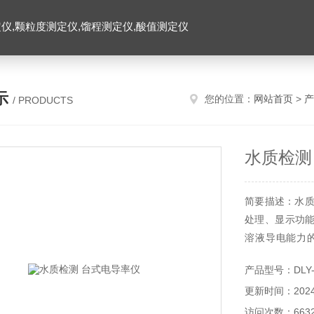
仪,颗粒度测定仪,馏程测定仪,酸值测定仪
示
您的位置：
网站首页
>
产
/ PRODUCTS
水质检测
简要描述：水质
处理、显示功
溶液导电能力
等，广泛应用
产品型号：DLY-
等院校、科研机
更新时间：2024-
访问次数：663