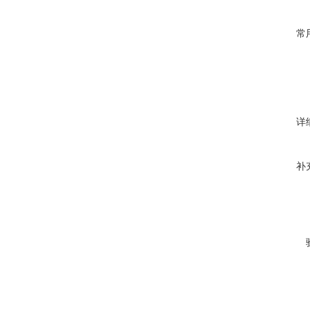
常
详
补