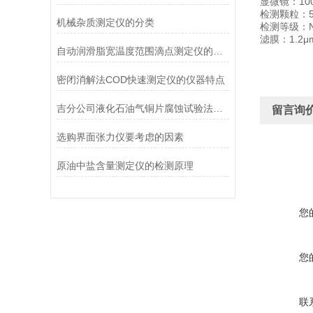
显微镜：10
检测颗粒：5
机械杂质测定仪的分类
检测等级：NA
滤膜：1.2μ
自动润滑脂宽温度范围滴点测定仪的应用行业
密闭消解法COD快速测定仪的仪器特点
吉分公司液化石油气铜片腐蚀试验法【连载5】
留言询
选购界面张力仪要考虑的因素
原油中盐含量测定仪的检测原理
您
您
联