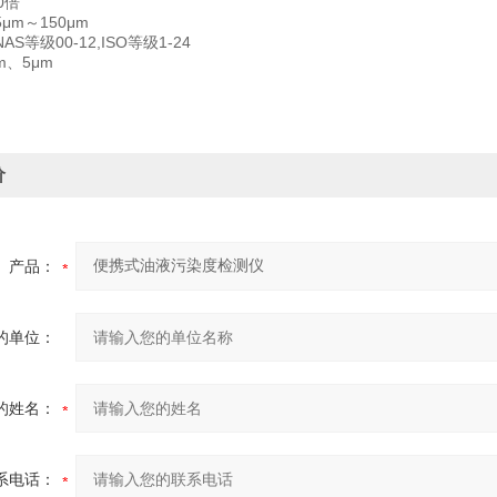
0倍
μm～150μm
S等级00-12,ISO等级1-24
m、5μm
价
产品：
的单位：
的姓名：
系电话：