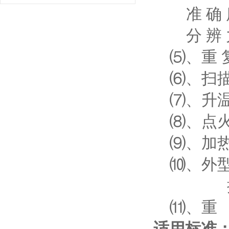
准 确 
分 辨 
⑸、重 复
⑹、扫描
⑺、升温
⑻、点火
⑼、加热
⑽、外型尺寸
控制箱 2
⑾、重 
适用标准